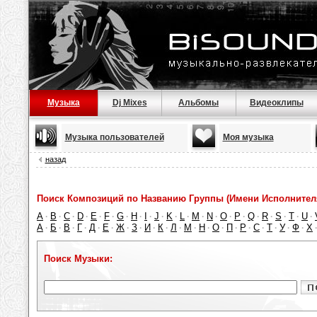
Музыка
Dj Mixes
Альбомы
Видеоклипы
Музыка пользователей
Моя музыка
назад
Поиск Композиций по Названию Группы (Имени Исполнител
A
B
C
D
E
F
G
H
I
J
K
L
M
N
O
P
Q
R
S
T
U
·
·
·
·
·
·
·
·
·
·
·
·
·
·
·
·
·
·
·
·
·
А
Б
В
Г
Д
Е
Ж
З
И
К
Л
М
Н
О
П
Р
С
Т
У
Ф
Х
·
·
·
·
·
·
·
·
·
·
·
·
·
·
·
·
·
·
·
·
Поиск Музыки: