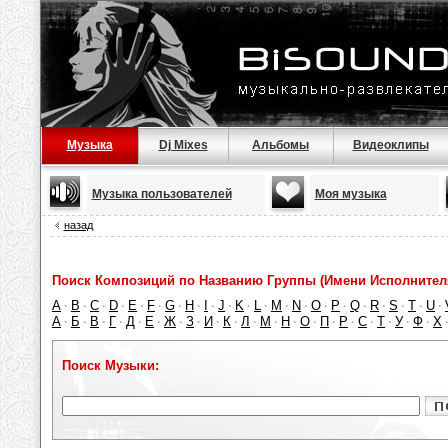
Музыка
Dj Mixes
Альбомы
Видеоклипы
Музыка пользователей
Моя музыка
назад
Поиск Композиций по Названию Группы (Имени Исполнител
A
B
C
D
E
F
G
H
I
J
K
L
M
N
O
P
Q
R
S
T
U
·
·
·
·
·
·
·
·
·
·
·
·
·
·
·
·
·
·
·
·
·
А
Б
В
Г
Д
Е
Ж
З
И
К
Л
М
Н
О
П
Р
С
Т
У
Ф
Х
·
·
·
·
·
·
·
·
·
·
·
·
·
·
·
·
·
·
·
·
Поиск Музыки: