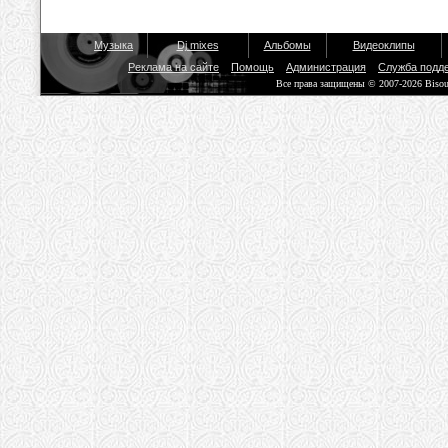
Музыка
Dj mixes
Альбомы
Видеоклипы
Реклама на сайте
Помощь
Администрация
Служба подд
Все права защищены © 2007-2026 Biso