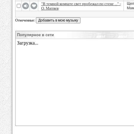
"В темной комнате свет пробежал по стене ..." -
Щеп
О. Митяев
Мам
Отмеченные:
Популярное в сети