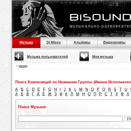
Музыка
Dj Mixes
Альбомы
Видеоклипы
Музыка пользователей
Моя музыка
назад
Поиск Композиций по Названию Группы (Имени Исполнител
A
B
C
D
E
F
G
H
I
J
K
L
M
N
O
P
Q
R
S
T
U
·
·
·
·
·
·
·
·
·
·
·
·
·
·
·
·
·
·
·
·
·
А
Б
В
Г
Д
Е
Ж
З
И
К
Л
М
Н
О
П
Р
С
Т
У
Ф
Х
·
·
·
·
·
·
·
·
·
·
·
·
·
·
·
·
·
·
·
·
Поиск Музыки: