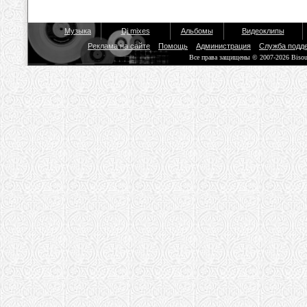
Музыка
Dj mixes
Альбомы
Видеоклипы
Реклама на сайте
Помощь
Администрация
Служба подд
Все права защищены © 2007-2026 Biso