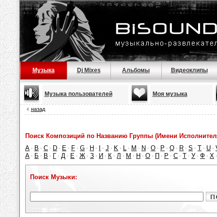
Музыка
Dj Mixes
Альбомы
Видеоклипы
Музыка пользователей
Моя музыка
назад
Поиск Композиций по Названию Группы (Имени Исполнител
A
B
C
D
E
F
G
H
I
J
K
L
M
N
O
P
Q
R
S
T
U
·
·
·
·
·
·
·
·
·
·
·
·
·
·
·
·
·
·
·
·
·
А
Б
В
Г
Д
Е
Ж
З
И
К
Л
М
Н
О
П
Р
С
Т
У
Ф
Х
·
·
·
·
·
·
·
·
·
·
·
·
·
·
·
·
·
·
·
·
Поиск Музыки: