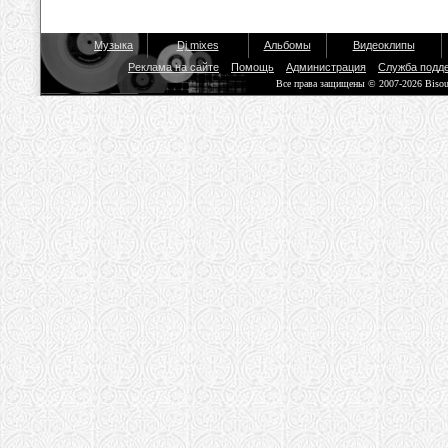
Музыка
Dj mixes
Альбомы
Видеоклипы
Реклама на сайте
Помощь
Администрация
Служба подд
Все права защищены © 2007-2026 Biso