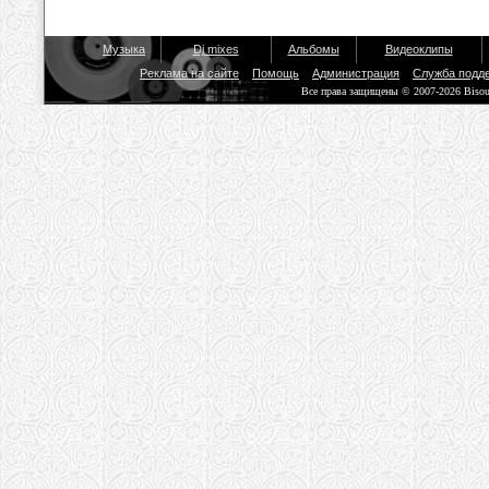
Музыка
Dj mixes
Альбомы
Видеоклипы
Реклама на сайте
Помощь
Администрация
Служба подд
Все права защищены © 2007-2026 Biso