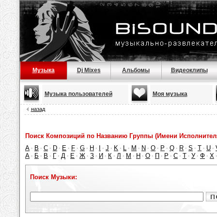
Музыка
Dj Mixes
Альбомы
Видеоклипы
Музыка пользователей
Моя музыка
назад
Поиск Композиций по Названию Группы (Имени Исполнител
A
B
C
D
E
F
G
H
I
J
K
L
M
N
O
P
Q
R
S
T
U
·
·
·
·
·
·
·
·
·
·
·
·
·
·
·
·
·
·
·
·
·
А
Б
В
Г
Д
Е
Ж
З
И
К
Л
М
Н
О
П
Р
С
Т
У
Ф
Х
·
·
·
·
·
·
·
·
·
·
·
·
·
·
·
·
·
·
·
·
Поиск Музыки: