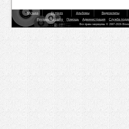
Музыка
Dj mixes
Альбомы
Видеоклипы
Реклама на сайте
Помощь
Администрация
Служба подд
Все права защищены © 2007-2026 Biso