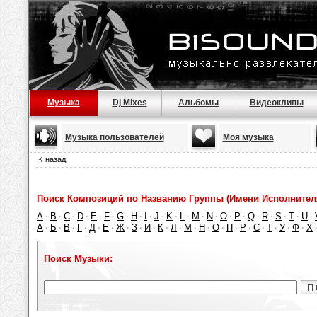
Музыка
Dj Mixes
Альбомы
Видеоклипы
Музыка пользователей
Моя музыка
назад
Поиск Композиций по Названию Группы (Имени Исполнител
A
B
C
D
E
F
G
H
I
J
K
L
M
N
O
P
Q
R
S
T
U
·
·
·
·
·
·
·
·
·
·
·
·
·
·
·
·
·
·
·
·
·
А
Б
В
Г
Д
Е
Ж
З
И
К
Л
М
Н
О
П
Р
С
Т
У
Ф
Х
·
·
·
·
·
·
·
·
·
·
·
·
·
·
·
·
·
·
·
·
Поиск Музыки: