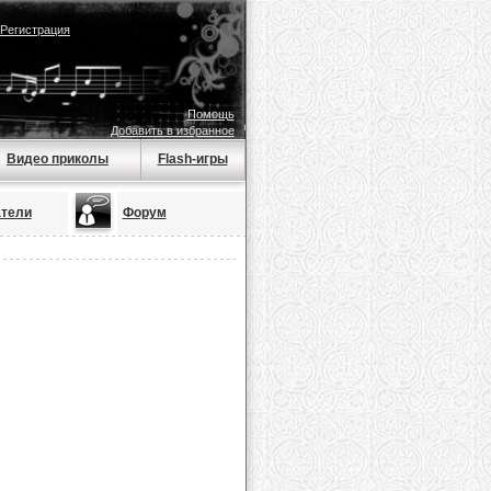
Регистрация
Помощь
Добавить в избранное
Видео приколы
Flash-игры
тели
Форум