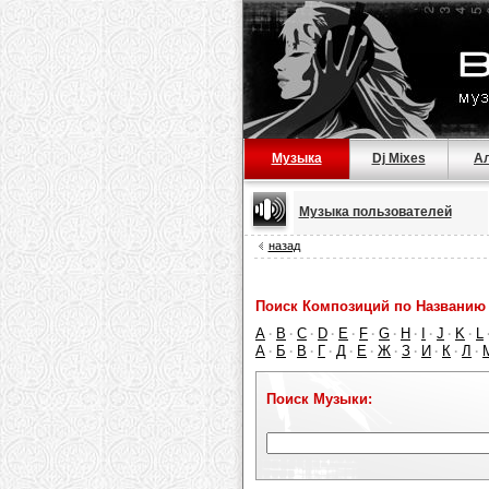
Музыка
Dj Mixes
А
Музыка пользователей
назад
Поиск Композиций по Названию 
A
B
C
D
E
F
G
H
I
J
K
L
·
·
·
·
·
·
·
·
·
·
·
А
Б
В
Г
Д
Е
Ж
З
И
К
Л
·
·
·
·
·
·
·
·
·
·
·
Поиск Музыки: