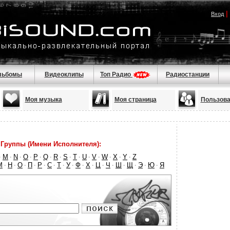
|
Вход
льбомы
Видеоклипы
Топ Радио
Радиостанции
Моя музыка
Моя страница
Пользова
Группы (Имени Исполнителя):
M
N
O
P
Q
R
S
T
U
V
W
X
Y
Z
·
·
·
·
·
·
·
·
·
·
·
·
·
·
М
Н
О
П
Р
С
Т
У
Ф
Х
Ц
Ч
Ш
Щ
Э
Ю
Я
·
·
·
·
·
·
·
·
·
·
·
·
·
·
·
·