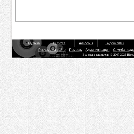
Музыка
Dj mixes
Альбомы
Видеоклипы
Реклама на сайте
Помощь
Администрация
Служба подд
Все права защищены © 2007-2026 Biso