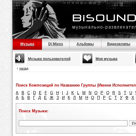
Музыка
Dj Mixes
Альбомы
Видеоклипы
Музыка пользователей
Моя музыка
назад
Поиск Композиций по Названию Группы (Имени Исполнител
A
B
C
D
E
F
G
H
I
J
K
L
M
N
O
P
Q
R
S
T
U
·
·
·
·
·
·
·
·
·
·
·
·
·
·
·
·
·
·
·
·
·
А
Б
В
Г
Д
Е
Ж
З
И
К
Л
М
Н
О
П
Р
С
Т
У
Ф
Х
·
·
·
·
·
·
·
·
·
·
·
·
·
·
·
·
·
·
·
·
Поиск Музыки: