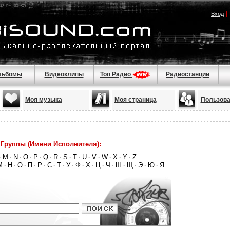
|
Вход
льбомы
Видеоклипы
Топ Радио
Радиостанции
Моя музыка
Моя страница
Пользова
Группы (Имени Исполнителя):
M
N
O
P
Q
R
S
T
U
V
W
X
Y
Z
·
·
·
·
·
·
·
·
·
·
·
·
·
·
М
Н
О
П
Р
С
Т
У
Ф
Х
Ц
Ч
Ш
Щ
Э
Ю
Я
·
·
·
·
·
·
·
·
·
·
·
·
·
·
·
·