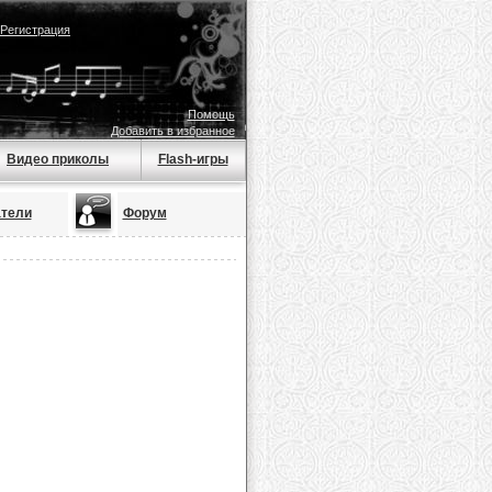
Регистрация
Помощь
Добавить в избранное
Видео приколы
Flash-игры
тели
Форум