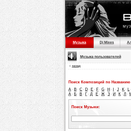
Музыка
Dj Mixes
А
Музыка пользователей
назад
Поиск Композиций по Названию 
A
B
C
D
E
F
G
H
I
J
K
L
·
·
·
·
·
·
·
·
·
·
·
А
Б
В
Г
Д
Е
Ж
З
И
К
Л
·
·
·
·
·
·
·
·
·
·
·
Поиск Музыки: