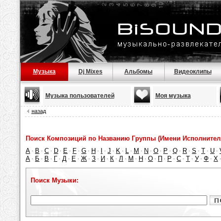
Музыка
Dj Mixes
Альбомы
Видеоклипы
Музыка пользователей
Моя музыка
назад
Поиск Композиций по Названию Группы (Имени Исполнител
A
B
C
D
E
F
G
H
I
J
K
L
M
N
O
P
Q
R
S
T
U
·
·
·
·
·
·
·
·
·
·
·
·
·
·
·
·
·
·
·
·
·
А
Б
В
Г
Д
Е
Ж
З
И
К
Л
М
Н
О
П
Р
С
Т
У
Ф
Х
·
·
·
·
·
·
·
·
·
·
·
·
·
·
·
·
·
·
·
·
Поиск Музыки: