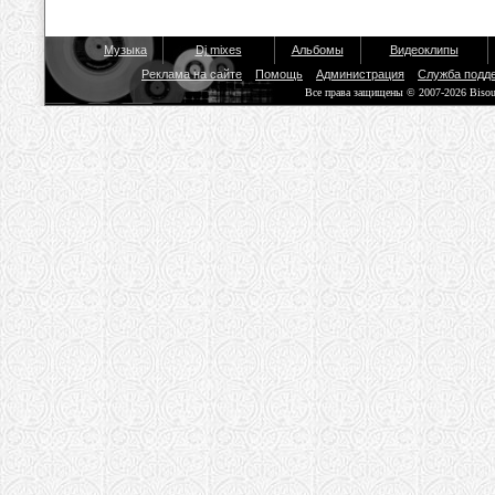
Музыка
Dj mixes
Альбомы
Видеоклипы
Реклама на сайте
Помощь
Администрация
Служба подд
Все права защищены © 2007-2026 Biso