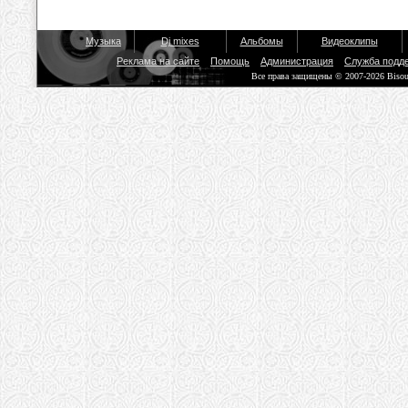
Музыка
Dj mixes
Альбомы
Видеоклипы
Реклама на сайте
Помощь
Администрация
Служба подд
Все права защищены © 2007-2026 Biso