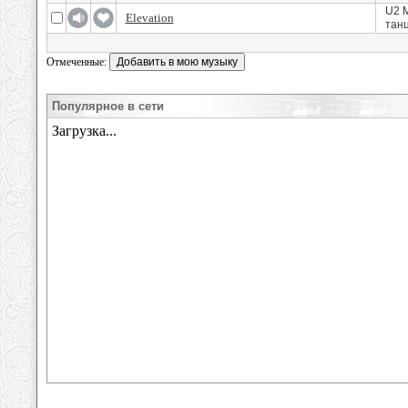
U2 М
Elevation
танц
Отмеченные:
Популярное в сети