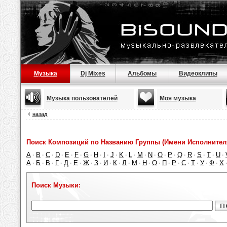
Музыка
Dj Mixes
Альбомы
Видеоклипы
Музыка пользователей
Моя музыка
назад
Поиск Композиций по Названию Группы (Имени Исполнител
A
B
C
D
E
F
G
H
I
J
K
L
M
N
O
P
Q
R
S
T
U
·
·
·
·
·
·
·
·
·
·
·
·
·
·
·
·
·
·
·
·
·
А
Б
В
Г
Д
Е
Ж
З
И
К
Л
М
Н
О
П
Р
С
Т
У
Ф
Х
·
·
·
·
·
·
·
·
·
·
·
·
·
·
·
·
·
·
·
·
Поиск Музыки: