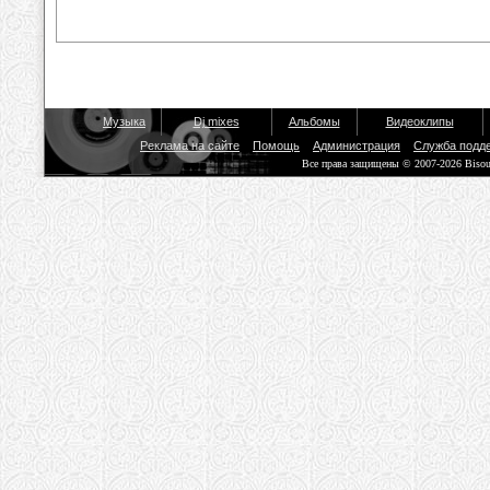
Музыка
Dj mixes
Альбомы
Видеоклипы
Реклама на сайте
Помощь
Администрация
Служба подд
Все права защищены © 2007-2026 Biso