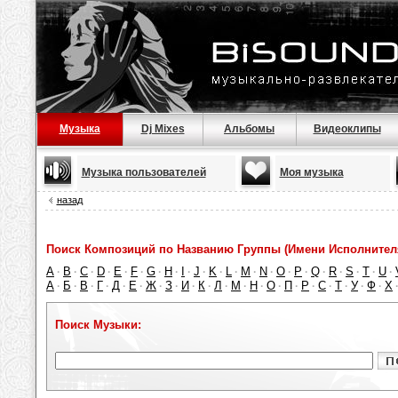
Музыка
Dj Mixes
Альбомы
Видеоклипы
Музыка пользователей
Моя музыка
назад
Поиск Композиций по Названию Группы (Имени Исполнител
A
B
C
D
E
F
G
H
I
J
K
L
M
N
O
P
Q
R
S
T
U
·
·
·
·
·
·
·
·
·
·
·
·
·
·
·
·
·
·
·
·
·
А
Б
В
Г
Д
Е
Ж
З
И
К
Л
М
Н
О
П
Р
С
Т
У
Ф
Х
·
·
·
·
·
·
·
·
·
·
·
·
·
·
·
·
·
·
·
·
Поиск Музыки: