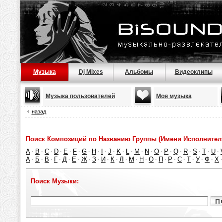
Музыка
Dj Mixes
Альбомы
Видеоклипы
Музыка пользователей
Моя музыка
назад
Поиск Композиций по Названию Группы (Имени Исполнител
A
B
C
D
E
F
G
H
I
J
K
L
M
N
O
P
Q
R
S
T
U
·
·
·
·
·
·
·
·
·
·
·
·
·
·
·
·
·
·
·
·
·
А
Б
В
Г
Д
Е
Ж
З
И
К
Л
М
Н
О
П
Р
С
Т
У
Ф
Х
·
·
·
·
·
·
·
·
·
·
·
·
·
·
·
·
·
·
·
·
Поиск Музыки: