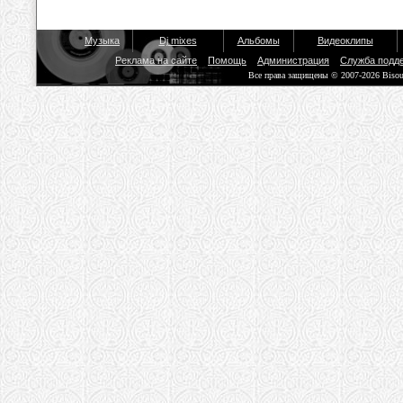
Музыка
Dj mixes
Альбомы
Видеоклипы
Реклама на сайте
Помощь
Администрация
Служба подд
Все права защищены © 2007-2026 Biso