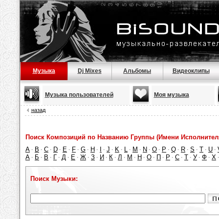
Музыка
Dj Mixes
Альбомы
Видеоклипы
Музыка пользователей
Моя музыка
назад
Поиск Композиций по Названию Группы (Имени Исполнител
A
B
C
D
E
F
G
H
I
J
K
L
M
N
O
P
Q
R
S
T
U
·
·
·
·
·
·
·
·
·
·
·
·
·
·
·
·
·
·
·
·
·
А
Б
В
Г
Д
Е
Ж
З
И
К
Л
М
Н
О
П
Р
С
Т
У
Ф
Х
·
·
·
·
·
·
·
·
·
·
·
·
·
·
·
·
·
·
·
·
Поиск Музыки: