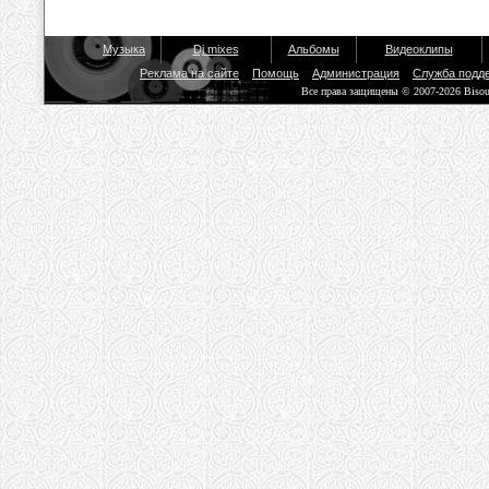
Музыка
Dj mixes
Альбомы
Видеоклипы
Реклама на сайте
Помощь
Администрация
Служба подд
Все права защищены © 2007-2026 Biso