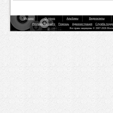
Музыка
Dj mixes
Альбомы
Видеоклипы
Реклама на сайте
Помощь
Администрация
Служба подд
Все права защищены © 2007-2026 Biso