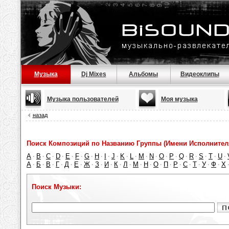
Музыка
Dj Mixes
Альбомы
Видеоклипы
Музыка пользователей
Моя музыка
назад
Поиск Композиций по Названию Группы (Имени Исполнител
A
B
C
D
E
F
G
H
I
J
K
L
M
N
O
P
Q
R
S
T
U
·
·
·
·
·
·
·
·
·
·
·
·
·
·
·
·
·
·
·
·
·
А
Б
В
Г
Д
Е
Ж
З
И
К
Л
М
Н
О
П
Р
С
Т
У
Ф
Х
·
·
·
·
·
·
·
·
·
·
·
·
·
·
·
·
·
·
·
·
Поиск Музыки: