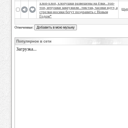
хлоп-хлоп, хлопушки развешены на ёлки...топ-
топ, игрушки закружили...тик-так, часики идут, а
Щур
стрелки-носики бегут поздравить с Новым
Годом*
Отмеченные:
Популярное в сети