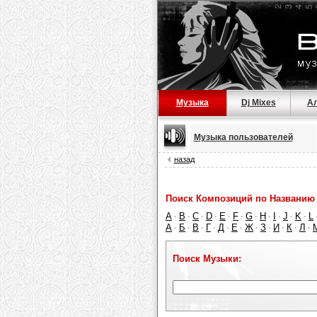
Музыка
Dj Mixes
А
Музыка пользователей
назад
Поиск Композиций по Названию 
A
B
C
D
E
F
G
H
I
J
K
L
·
·
·
·
·
·
·
·
·
·
·
А
Б
В
Г
Д
Е
Ж
З
И
К
Л
·
·
·
·
·
·
·
·
·
·
·
Поиск Музыки: