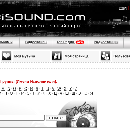
|
Вход
льбомы
Видеоклипы
Топ Радио
Радиостанции
Моя музыка
Моя страница
Пользова
Группы (Имени Исполнителя):
M
N
O
P
Q
R
S
T
U
V
W
X
Y
Z
·
·
·
·
·
·
·
·
·
·
·
·
·
·
М
Н
О
П
Р
С
Т
У
Ф
Х
Ц
Ч
Ш
Щ
Э
Ю
Я
·
·
·
·
·
·
·
·
·
·
·
·
·
·
·
·