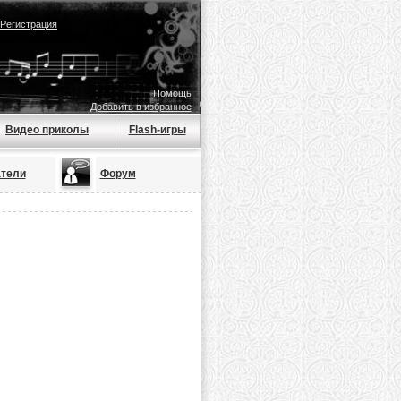
Регистрация
Помощь
Добавить в избранное
Видео приколы
Flash-игры
тели
Форум