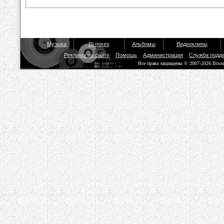
Музыка
Dj mixes
Альбомы
Видеоклипы
Реклама на сайте
Помощь
Администрация
Служба подд
Все права защищены © 2007-2026 Biso