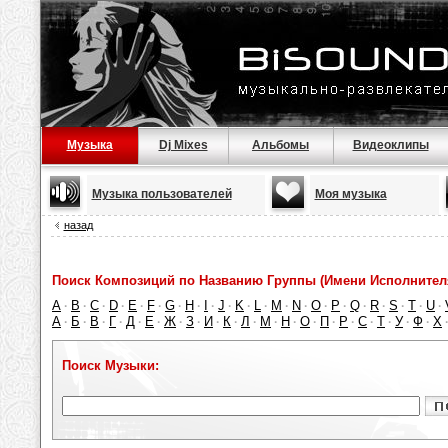
Музыка
Dj Mixes
Альбомы
Видеоклипы
Музыка пользователей
Моя музыка
назад
Поиск Композиций по Названию Группы (Имени Исполнител
A
B
C
D
E
F
G
H
I
J
K
L
M
N
O
P
Q
R
S
T
U
·
·
·
·
·
·
·
·
·
·
·
·
·
·
·
·
·
·
·
·
·
А
Б
В
Г
Д
Е
Ж
З
И
К
Л
М
Н
О
П
Р
С
Т
У
Ф
Х
·
·
·
·
·
·
·
·
·
·
·
·
·
·
·
·
·
·
·
·
Поиск Музыки: