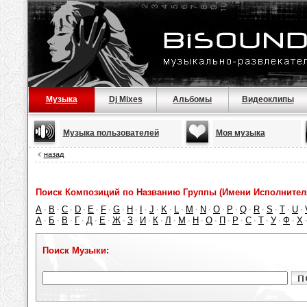
Музыка
Dj Mixes
Альбомы
Видеоклипы
Музыка пользователей
Моя музыка
назад
Поиск Композиций по Названию Группы (Имени Исполнител
A
B
C
D
E
F
G
H
I
J
K
L
M
N
O
P
Q
R
S
T
U
·
·
·
·
·
·
·
·
·
·
·
·
·
·
·
·
·
·
·
·
·
А
Б
В
Г
Д
Е
Ж
З
И
К
Л
М
Н
О
П
Р
С
Т
У
Ф
Х
·
·
·
·
·
·
·
·
·
·
·
·
·
·
·
·
·
·
·
·
Поиск Музыки: