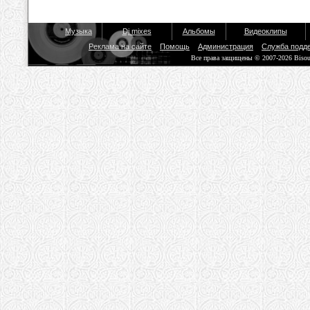
Музыка
Dj mixes
Альбомы
Видеоклипы
Реклама на сайте
Помощь
Администрация
Служба подд
Все права защищены © 2007-2026 Biso