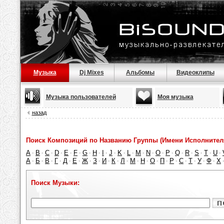
Музыка
Dj Mixes
Альбомы
Видеоклипы
Музыка пользователей
Моя музыка
назад
Поиск Композиций по Названию Группы (Имени Исполнител
A
B
C
D
E
F
G
H
I
J
K
L
M
N
O
P
Q
R
S
T
U
·
·
·
·
·
·
·
·
·
·
·
·
·
·
·
·
·
·
·
·
·
А
Б
В
Г
Д
Е
Ж
З
И
К
Л
М
Н
О
П
Р
С
Т
У
Ф
Х
·
·
·
·
·
·
·
·
·
·
·
·
·
·
·
·
·
·
·
·
Поиск Музыки: