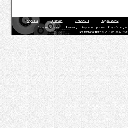
Музыка
Dj mixes
Альбомы
Видеоклипы
Реклама на сайте
Помощь
Администрация
Служба подд
Все права защищены © 2007-2026 Biso