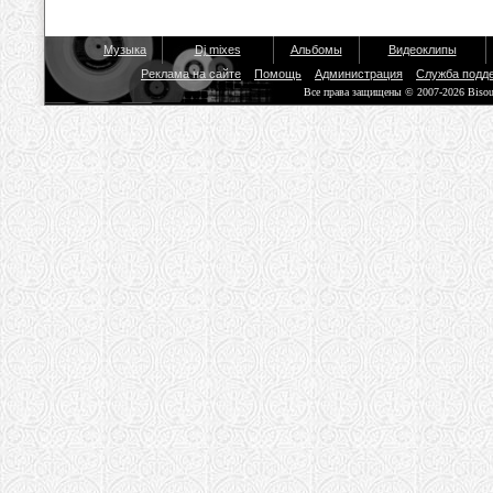
Музыка
Dj mixes
Альбомы
Видеоклипы
Реклама на сайте
Помощь
Администрация
Служба подд
Все права защищены © 2007-2026 Biso