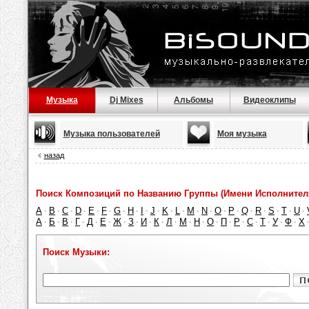
Музыка
Dj Mixes
Альбомы
Видеоклипы
Музыка пользователей
Моя музыка
назад
Поиск Композиций по Названию Группы (Имени Исполнител
A
B
C
D
E
F
G
H
I
J
K
L
M
N
O
P
Q
R
S
T
U
·
·
·
·
·
·
·
·
·
·
·
·
·
·
·
·
·
·
·
·
·
А
Б
В
Г
Д
Е
Ж
З
И
К
Л
М
Н
О
П
Р
С
Т
У
Ф
Х
·
·
·
·
·
·
·
·
·
·
·
·
·
·
·
·
·
·
·
·
Поиск Музыки: