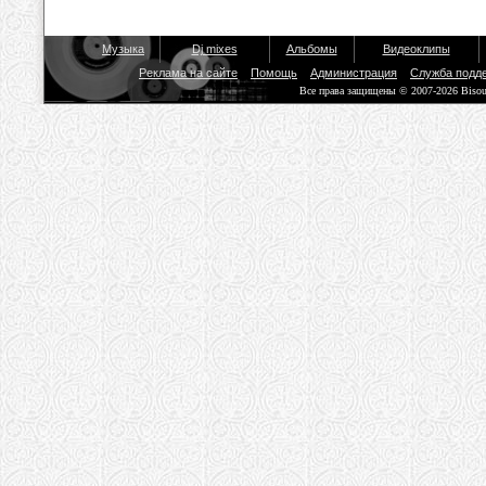
Музыка
Dj mixes
Альбомы
Видеоклипы
Реклама на сайте
Помощь
Администрация
Служба подд
Все права защищены © 2007-2026 Biso