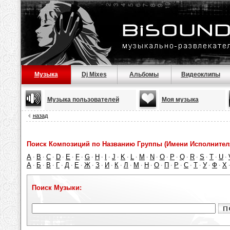
Музыка
Dj Mixes
Альбомы
Видеоклипы
Музыка пользователей
Моя музыка
назад
Поиск Композиций по Названию Группы (Имени Исполнител
A
B
C
D
E
F
G
H
I
J
K
L
M
N
O
P
Q
R
S
T
U
·
·
·
·
·
·
·
·
·
·
·
·
·
·
·
·
·
·
·
·
·
А
Б
В
Г
Д
Е
Ж
З
И
К
Л
М
Н
О
П
Р
С
Т
У
Ф
Х
·
·
·
·
·
·
·
·
·
·
·
·
·
·
·
·
·
·
·
·
Поиск Музыки: