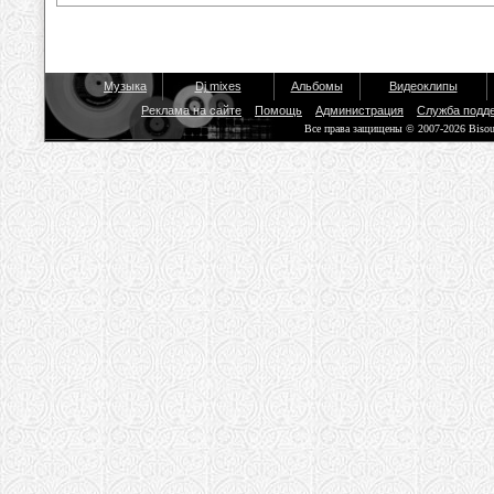
Музыка
Dj mixes
Альбомы
Видеоклипы
Реклама на сайте
Помощь
Администрация
Служба подд
Все права защищены © 2007-2026 Biso