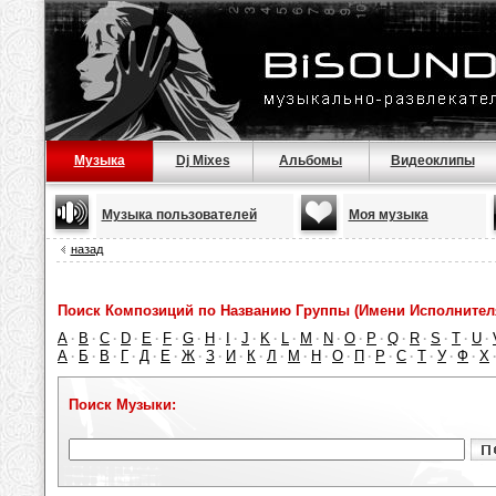
Музыка
Dj Mixes
Альбомы
Видеоклипы
Музыка пользователей
Моя музыка
назад
Поиск Композиций по Названию Группы (Имени Исполнител
A
B
C
D
E
F
G
H
I
J
K
L
M
N
O
P
Q
R
S
T
U
·
·
·
·
·
·
·
·
·
·
·
·
·
·
·
·
·
·
·
·
·
А
Б
В
Г
Д
Е
Ж
З
И
К
Л
М
Н
О
П
Р
С
Т
У
Ф
Х
·
·
·
·
·
·
·
·
·
·
·
·
·
·
·
·
·
·
·
·
Поиск Музыки: