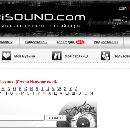
|
Вход
льбомы
Видеоклипы
Топ Радио
Радиостанции
Моя музыка
Моя страница
Пользова
Группы (Имени Исполнителя):
M
N
O
P
Q
R
S
T
U
V
W
X
Y
Z
·
·
·
·
·
·
·
·
·
·
·
·
·
·
М
Н
О
П
Р
С
Т
У
Ф
Х
Ц
Ч
Ш
Щ
Э
Ю
Я
·
·
·
·
·
·
·
·
·
·
·
·
·
·
·
·