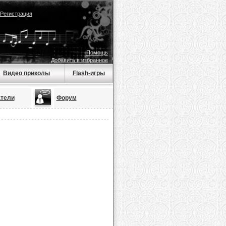
Регистрация
Помощь
Добавить в избранное
Видео приколы
Flash-игры
тели
Форум