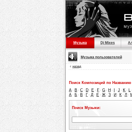
Музыка
Dj Mixes
А
Музыка пользователей
назад
Поиск Композиций по Названию 
A
B
C
D
E
F
G
H
I
J
K
L
·
·
·
·
·
·
·
·
·
·
·
А
Б
В
Г
Д
Е
Ж
З
И
К
Л
·
·
·
·
·
·
·
·
·
·
·
Поиск Музыки: