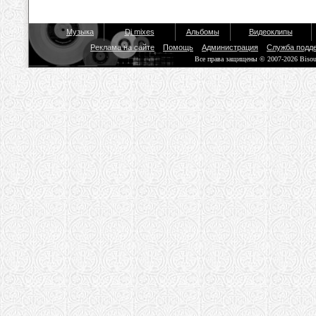
Музыка
Dj mixes
Альбомы
Видеоклипы
Реклама на сайте
Помощь
Администрация
Служба подд
Все права защищены © 2007-2026 Biso