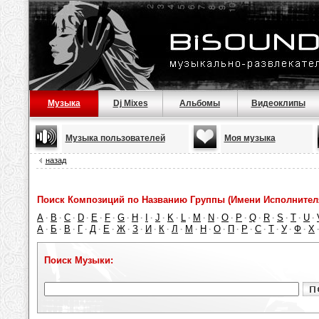
Музыка
Dj Mixes
Альбомы
Видеоклипы
Музыка пользователей
Моя музыка
назад
Поиск Композиций по Названию Группы (Имени Исполнител
A
B
C
D
E
F
G
H
I
J
K
L
M
N
O
P
Q
R
S
T
U
·
·
·
·
·
·
·
·
·
·
·
·
·
·
·
·
·
·
·
·
·
А
Б
В
Г
Д
Е
Ж
З
И
К
Л
М
Н
О
П
Р
С
Т
У
Ф
Х
·
·
·
·
·
·
·
·
·
·
·
·
·
·
·
·
·
·
·
·
Поиск Музыки: