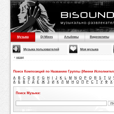
Музыка
Dj Mixes
Альбомы
Видеоклипы
Музыка пользователей
Моя музыка
назад
Поиск Композиций по Названию Группы (Имени Исполнител
A
B
C
D
E
F
G
H
I
J
K
L
M
N
O
P
Q
R
S
T
U
·
·
·
·
·
·
·
·
·
·
·
·
·
·
·
·
·
·
·
·
·
А
Б
В
Г
Д
Е
Ж
З
И
К
Л
М
Н
О
П
Р
С
Т
У
Ф
Х
·
·
·
·
·
·
·
·
·
·
·
·
·
·
·
·
·
·
·
·
Поиск Музыки: