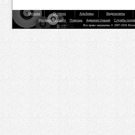
Музыка
Dj mixes
Альбомы
Видеоклипы
Реклама на сайте
Помощь
Администрация
Служба подд
Все права защищены © 2007-2026 Biso