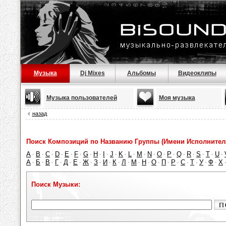
Музыка
Dj Mixes
Альбомы
Видеоклипы
Музыка пользователей
Моя музыка
назад
Поиск Композиций по Названию Группы (Имени Исполнител
A
B
C
D
E
F
G
H
I
J
K
L
M
N
O
P
Q
R
S
T
U
·
·
·
·
·
·
·
·
·
·
·
·
·
·
·
·
·
·
·
·
·
А
Б
В
Г
Д
Е
Ж
З
И
К
Л
М
Н
О
П
Р
С
Т
У
Ф
Х
·
·
·
·
·
·
·
·
·
·
·
·
·
·
·
·
·
·
·
·
Поиск Музыки: