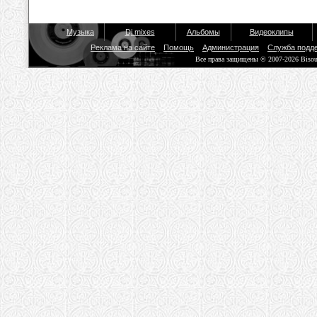
Музыка
Dj mixes
Альбомы
Видеоклипы
Реклама на сайте
Помощь
Администрация
Служба подд
Все права защищены © 2007-2026 Biso