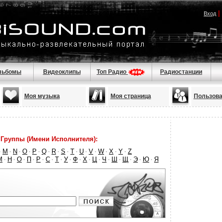
|
Вход
льбомы
Видеоклипы
Топ Радио
Радиостанции
Моя музыка
Моя страница
Пользова
Группы (Имени Исполнителя):
M
N
O
P
Q
R
S
T
U
V
W
X
Y
Z
·
·
·
·
·
·
·
·
·
·
·
·
·
·
М
Н
О
П
Р
С
Т
У
Ф
Х
Ц
Ч
Ш
Щ
Э
Ю
Я
·
·
·
·
·
·
·
·
·
·
·
·
·
·
·
·