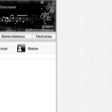
Регистрация
Помощь
Добавить в избранное
Видео приколы
Flash-игры
тели
Форум