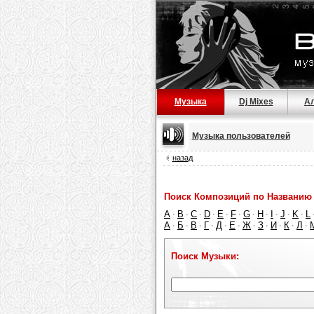
Музыка
Dj Mixes
А
Музыка пользователей
назад
Поиск Композиций по Названию 
A
B
C
D
E
F
G
H
I
J
K
L
·
·
·
·
·
·
·
·
·
·
·
А
Б
В
Г
Д
Е
Ж
З
И
К
Л
·
·
·
·
·
·
·
·
·
·
·
Поиск Музыки: