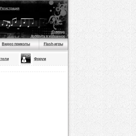
Регистрация
Помощь
Добавить в избранное
Видео приколы
Flash-игры
тели
Форум