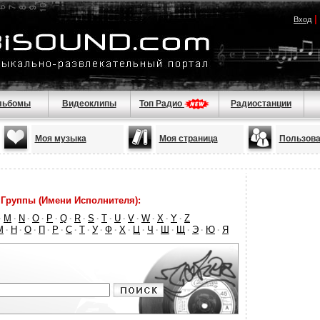
|
Вход
льбомы
Видеоклипы
Топ Радио
Радиостанции
Моя музыка
Моя страница
Пользова
Группы (Имени Исполнителя):
M
N
O
P
Q
R
S
T
U
V
W
X
Y
Z
·
·
·
·
·
·
·
·
·
·
·
·
·
·
М
Н
О
П
Р
С
Т
У
Ф
Х
Ц
Ч
Ш
Щ
Э
Ю
Я
·
·
·
·
·
·
·
·
·
·
·
·
·
·
·
·