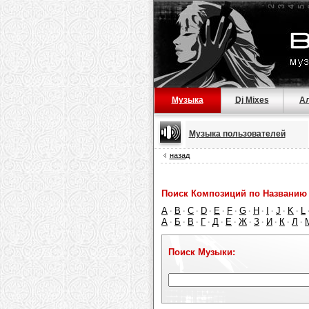
Музыка
Dj Mixes
А
Музыка пользователей
назад
Поиск Композиций по Названию 
A
B
C
D
E
F
G
H
I
J
K
L
·
·
·
·
·
·
·
·
·
·
·
А
Б
В
Г
Д
Е
Ж
З
И
К
Л
·
·
·
·
·
·
·
·
·
·
·
Поиск Музыки: