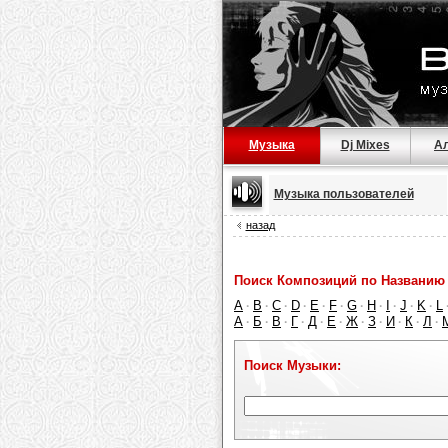
Музыка
Dj Mixes
А
Музыка пользователей
назад
Поиск Композиций по Названию 
A
B
C
D
E
F
G
H
I
J
K
L
·
·
·
·
·
·
·
·
·
·
·
А
Б
В
Г
Д
Е
Ж
З
И
К
Л
·
·
·
·
·
·
·
·
·
·
·
Поиск Музыки: