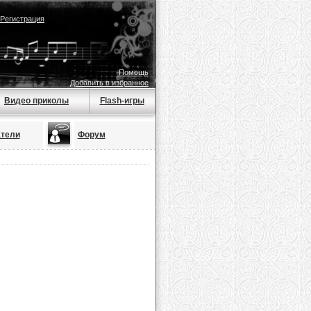
Регистрация
Помощь
Добавить в избранное
Видео приколы
Flash-игры
тели
Форум