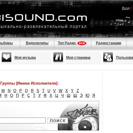
|
Вход
льбомы
Видеоклипы
Топ Радио
Радиостанции
Моя музыка
Моя страница
Пользова
Группы (Имени Исполнителя):
M
N
O
P
Q
R
S
T
U
V
W
X
Y
Z
·
·
·
·
·
·
·
·
·
·
·
·
·
·
М
Н
О
П
Р
С
Т
У
Ф
Х
Ц
Ч
Ш
Щ
Э
Ю
Я
·
·
·
·
·
·
·
·
·
·
·
·
·
·
·
·