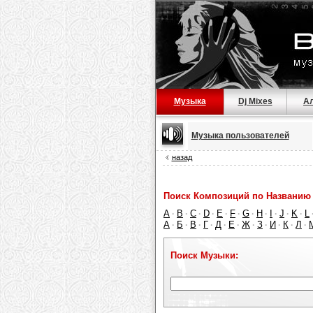
Музыка
Dj Mixes
А
Музыка пользователей
назад
Поиск Композиций по Названию 
A
B
C
D
E
F
G
H
I
J
K
L
·
·
·
·
·
·
·
·
·
·
·
А
Б
В
Г
Д
Е
Ж
З
И
К
Л
·
·
·
·
·
·
·
·
·
·
·
Поиск Музыки: