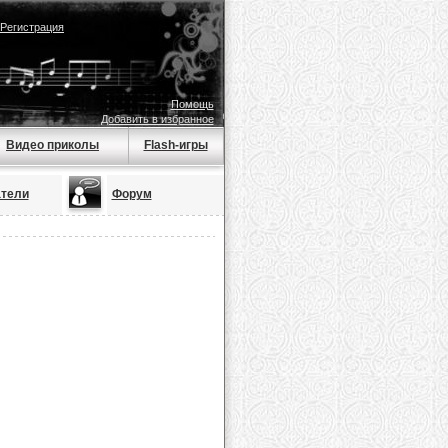
Регистрация
Помощь
Добавить в избранное
Видео приколы
Flash-игры
тели
Форум