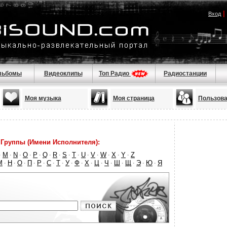
|
Вход
льбомы
Видеоклипы
Топ Радио
Радиостанции
Моя музыка
Моя страница
Пользова
Группы (Имени Исполнителя):
M
N
O
P
Q
R
S
T
U
V
W
X
Y
Z
·
·
·
·
·
·
·
·
·
·
·
·
·
·
М
Н
О
П
Р
С
Т
У
Ф
Х
Ц
Ч
Ш
Щ
Э
Ю
Я
·
·
·
·
·
·
·
·
·
·
·
·
·
·
·
·