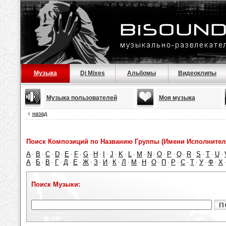
Музыка
Dj Mixes
Альбомы
Видеоклипы
Музыка пользователей
Моя музыка
назад
Поиск Композиций по Названию Группы (Имени Исполнител
A
B
C
D
E
F
G
H
I
J
K
L
M
N
O
P
Q
R
S
T
U
·
·
·
·
·
·
·
·
·
·
·
·
·
·
·
·
·
·
·
·
·
А
Б
В
Г
Д
Е
Ж
З
И
К
Л
М
Н
О
П
Р
С
Т
У
Ф
Х
·
·
·
·
·
·
·
·
·
·
·
·
·
·
·
·
·
·
·
·
Поиск Музыки: