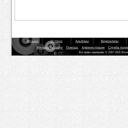
Музыка
Dj mixes
Альбомы
Видеоклипы
Реклама на сайте
Помощь
Администрация
Служба подд
Все права защищены © 2007-2026 Biso