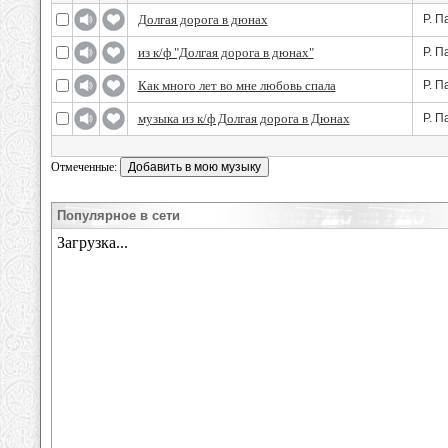
Долгая дорога в дюнах
Р. П
из к/ф "Долгая дорога в дюнах"
Р. П
Как много лет во мне любовь спала
Р. П
музыка из к/ф Долгая дорога в Дюнах
Р. П
Отмеченные:
Популярное в сети