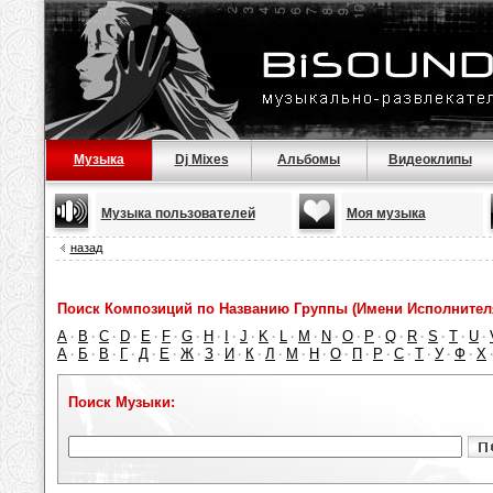
Музыка
Dj Mixes
Альбомы
Видеоклипы
Музыка пользователей
Моя музыка
назад
Поиск Композиций по Названию Группы (Имени Исполнител
A
B
C
D
E
F
G
H
I
J
K
L
M
N
O
P
Q
R
S
T
U
·
·
·
·
·
·
·
·
·
·
·
·
·
·
·
·
·
·
·
·
·
А
Б
В
Г
Д
Е
Ж
З
И
К
Л
М
Н
О
П
Р
С
Т
У
Ф
Х
·
·
·
·
·
·
·
·
·
·
·
·
·
·
·
·
·
·
·
·
Поиск Музыки: