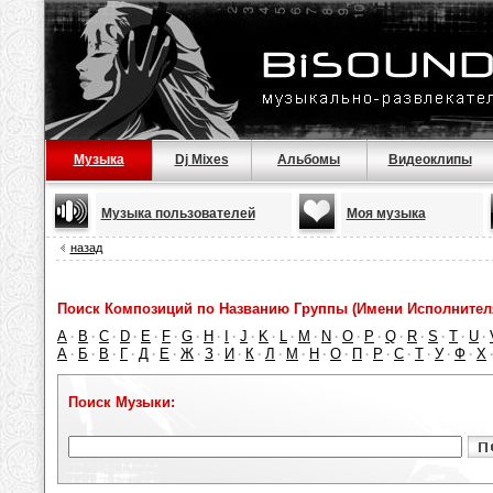
Музыка
Dj Mixes
Альбомы
Видеоклипы
Музыка пользователей
Моя музыка
назад
Поиск Композиций по Названию Группы (Имени Исполнител
A
B
C
D
E
F
G
H
I
J
K
L
M
N
O
P
Q
R
S
T
U
·
·
·
·
·
·
·
·
·
·
·
·
·
·
·
·
·
·
·
·
·
А
Б
В
Г
Д
Е
Ж
З
И
К
Л
М
Н
О
П
Р
С
Т
У
Ф
Х
·
·
·
·
·
·
·
·
·
·
·
·
·
·
·
·
·
·
·
·
Поиск Музыки: