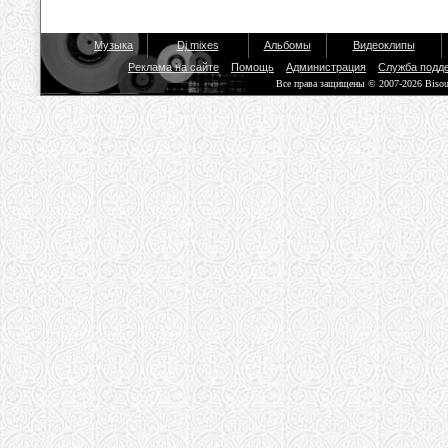
Музыка
Dj mixes
Альбомы
Видеоклипы
Реклама на сайте
Помощь
Администрация
Служба подд
Все права защищены © 2007-2026 Biso