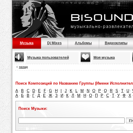
Музыка
Dj Mixes
Альбомы
Видеоклипы
Музыка пользователей
Моя музыка
назад
Поиск Композиций по Названию Группы (Имени Исполнител
A
B
C
D
E
F
G
H
I
J
K
L
M
N
O
P
Q
R
S
T
U
·
·
·
·
·
·
·
·
·
·
·
·
·
·
·
·
·
·
·
·
·
А
Б
В
Г
Д
Е
Ж
З
И
К
Л
М
Н
О
П
Р
С
Т
У
Ф
Х
·
·
·
·
·
·
·
·
·
·
·
·
·
·
·
·
·
·
·
·
Поиск Музыки: