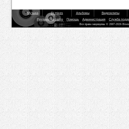
Музыка
Dj mixes
Альбомы
Видеоклипы
Реклама на сайте
Помощь
Администрация
Служба подд
Все права защищены © 2007-2026 Biso