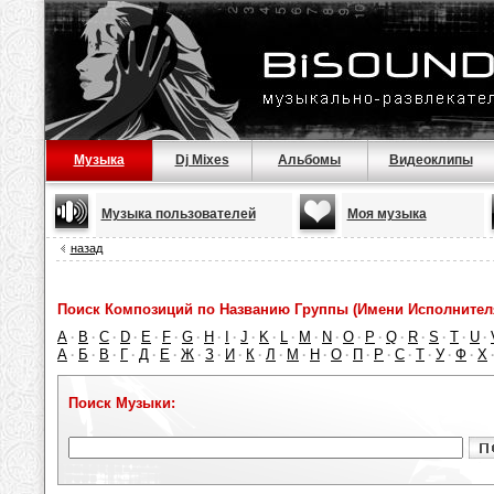
Музыка
Dj Mixes
Альбомы
Видеоклипы
Музыка пользователей
Моя музыка
назад
Поиск Композиций по Названию Группы (Имени Исполнител
A
B
C
D
E
F
G
H
I
J
K
L
M
N
O
P
Q
R
S
T
U
·
·
·
·
·
·
·
·
·
·
·
·
·
·
·
·
·
·
·
·
·
А
Б
В
Г
Д
Е
Ж
З
И
К
Л
М
Н
О
П
Р
С
Т
У
Ф
Х
·
·
·
·
·
·
·
·
·
·
·
·
·
·
·
·
·
·
·
·
Поиск Музыки: