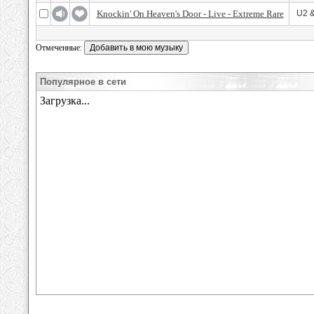
Knockin' On Heaven's Door - Live - Extreme Rare
U2 &
Отмеченные:
Популярное в сети