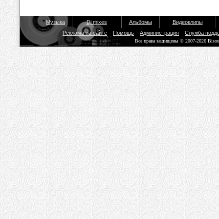
Музыка
Dj mixes
Альбомы
Видеоклипы
Реклама на сайте
Помощь
Администрация
Служба подд
Все права защищены © 2007-2026 Biso