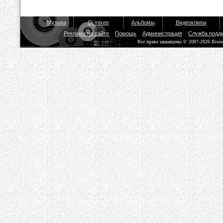
Музыка
Dj mixes
Альбомы
Видеоклипы
Реклама на сайте
Помощь
Администрация
Служба подд
Все права защищены © 2007-2026 Biso