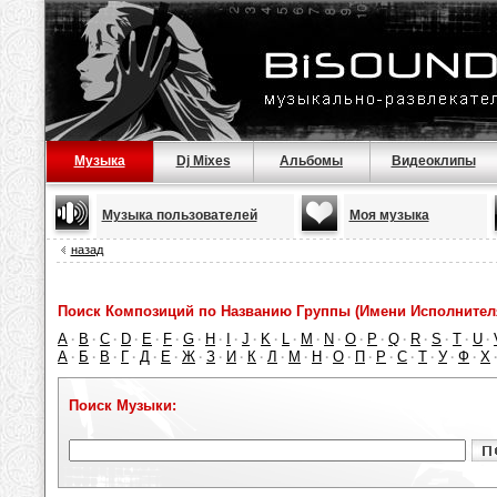
Музыка
Dj Mixes
Альбомы
Видеоклипы
Музыка пользователей
Моя музыка
назад
Поиск Композиций по Названию Группы (Имени Исполнител
A
B
C
D
E
F
G
H
I
J
K
L
M
N
O
P
Q
R
S
T
U
·
·
·
·
·
·
·
·
·
·
·
·
·
·
·
·
·
·
·
·
·
А
Б
В
Г
Д
Е
Ж
З
И
К
Л
М
Н
О
П
Р
С
Т
У
Ф
Х
·
·
·
·
·
·
·
·
·
·
·
·
·
·
·
·
·
·
·
·
Поиск Музыки: