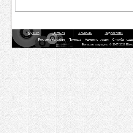
Музыка
Dj mixes
Альбомы
Видеоклипы
Реклама на сайте
Помощь
Администрация
Служба подд
Все права защищены © 2007-2026 Biso