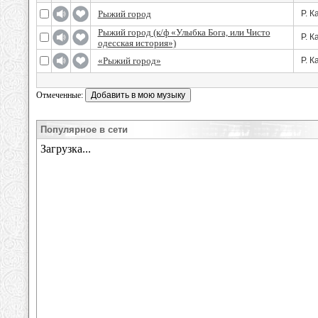
Рыжий город
Р. К
Рыжий город (к/ф «Улыбка Бога, или Чисто
Р. К
одесская история»)
«Рыжий город»
Р. К
Отмеченные:
Популярное в сети