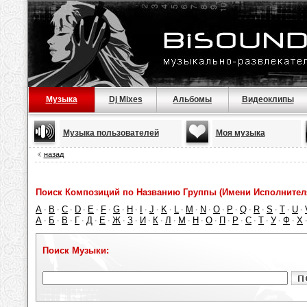
Музыка
Dj Mixes
Альбомы
Видеоклипы
Музыка пользователей
Моя музыка
назад
Поиск Композиций по Названию Группы (Имени Исполнител
A
B
C
D
E
F
G
H
I
J
K
L
M
N
O
P
Q
R
S
T
U
·
·
·
·
·
·
·
·
·
·
·
·
·
·
·
·
·
·
·
·
·
А
Б
В
Г
Д
Е
Ж
З
И
К
Л
М
Н
О
П
Р
С
Т
У
Ф
Х
·
·
·
·
·
·
·
·
·
·
·
·
·
·
·
·
·
·
·
·
Поиск Музыки: