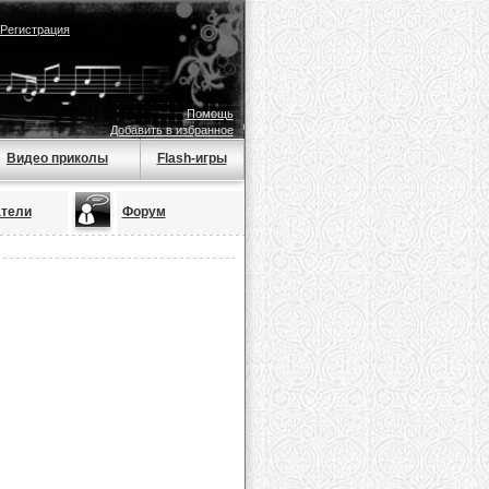
Регистрация
Помощь
Добавить в избранное
Видео приколы
Flash-игры
тели
Форум