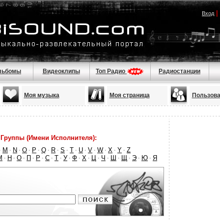
|
Вход
льбомы
Видеоклипы
Топ Радио
Радиостанции
Моя музыка
Моя страница
Пользова
Группы (Имени Исполнителя):
M
N
O
P
Q
R
S
T
U
V
W
X
Y
Z
·
·
·
·
·
·
·
·
·
·
·
·
·
·
М
Н
О
П
Р
С
Т
У
Ф
Х
Ц
Ч
Ш
Щ
Э
Ю
Я
·
·
·
·
·
·
·
·
·
·
·
·
·
·
·
·