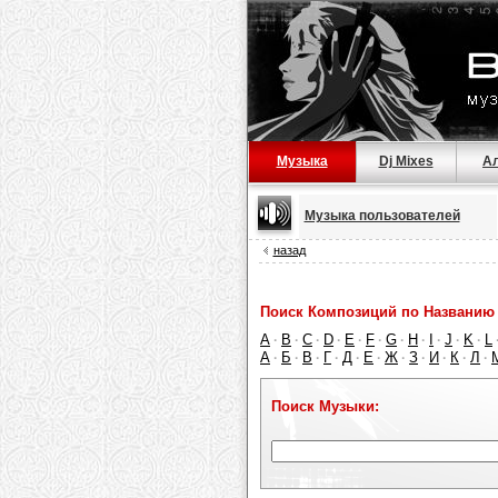
Музыка
Dj Mixes
А
Музыка пользователей
назад
Поиск Композиций по Названию 
A
B
C
D
E
F
G
H
I
J
K
L
·
·
·
·
·
·
·
·
·
·
·
А
Б
В
Г
Д
Е
Ж
З
И
К
Л
·
·
·
·
·
·
·
·
·
·
·
Поиск Музыки: