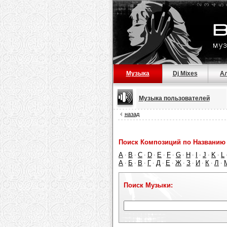
Музыка
Dj Mixes
А
Музыка пользователей
назад
Поиск Композиций по Названию 
A
B
C
D
E
F
G
H
I
J
K
L
·
·
·
·
·
·
·
·
·
·
·
А
Б
В
Г
Д
Е
Ж
З
И
К
Л
·
·
·
·
·
·
·
·
·
·
·
Поиск Музыки: