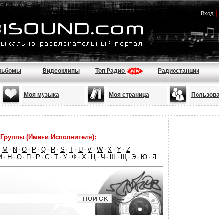
|
Вход
льбомы
Видеоклипы
Топ Радио
Радиостанции
Моя музыка
Моя страница
Пользова
Группы (Имени Исполнителя):
M
N
O
P
Q
R
S
T
U
V
W
X
Y
Z
·
·
·
·
·
·
·
·
·
·
·
·
·
·
М
Н
О
П
Р
С
Т
У
Ф
Х
Ц
Ч
Ш
Щ
Э
Ю
Я
·
·
·
·
·
·
·
·
·
·
·
·
·
·
·
·