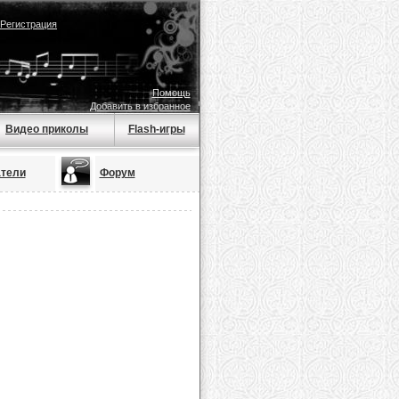
Регистрация
Помощь
Добавить в избранное
Видео приколы
Flash-игры
тели
Форум