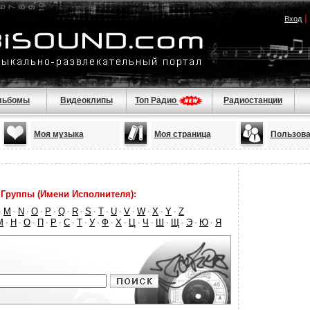
|
Вход
льбомы
Видеоклипы
Топ Радио
Радиостанции
Моя музыка
Моя страница
Пользова
Группы (Имени Исполнителя):
M
N
O
P
Q
R
S
T
U
V
W
X
Y
Z
·
·
·
·
·
·
·
·
·
·
·
·
·
·
М
Н
О
П
Р
С
Т
У
Ф
Х
Ц
Ч
Ш
Щ
Э
Ю
Я
·
·
·
·
·
·
·
·
·
·
·
·
·
·
·
·