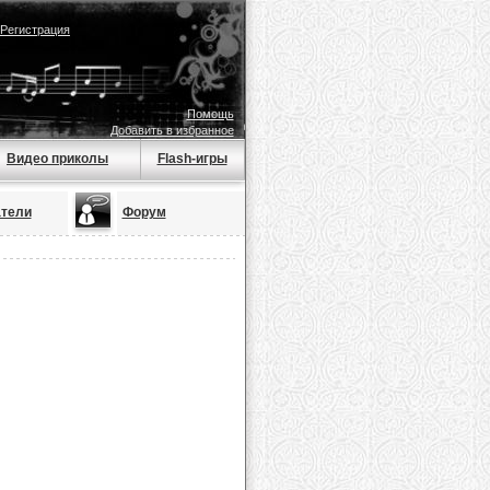
Регистрация
Помощь
Добавить в избранное
Видео приколы
Flash-игры
тели
Форум