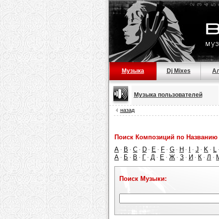
Музыка
Dj Mixes
А
Музыка пользователей
назад
Поиск Композиций по Названию 
A
B
C
D
E
F
G
H
I
J
K
L
·
·
·
·
·
·
·
·
·
·
·
А
Б
В
Г
Д
Е
Ж
З
И
К
Л
·
·
·
·
·
·
·
·
·
·
·
Поиск Музыки: