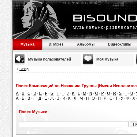
Музыка
Dj Mixes
Альбомы
Видеоклипы
Музыка пользователей
Моя музыка
назад
Поиск Композиций по Названию Группы (Имени Исполнител
A
B
C
D
E
F
G
H
I
J
K
L
M
N
O
P
Q
R
S
T
U
·
·
·
·
·
·
·
·
·
·
·
·
·
·
·
·
·
·
·
·
·
А
Б
В
Г
Д
Е
Ж
З
И
К
Л
М
Н
О
П
Р
С
Т
У
Ф
Х
·
·
·
·
·
·
·
·
·
·
·
·
·
·
·
·
·
·
·
·
Поиск Музыки: