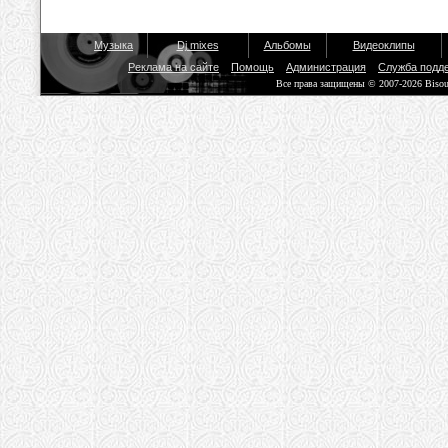
Музыка
Dj mixes
Альбомы
Видеоклипы
Реклама на сайте
Помощь
Администрация
Служба подд
Все права защищены © 2007-2026 Biso