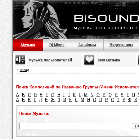
Музыка
Dj Mixes
Альбомы
Видеоклипы
Музыка пользователей
Моя музыка
назад
Поиск Композиций по Названию Группы (Имени Исполнител
A
B
C
D
E
F
G
H
I
J
K
L
M
N
O
P
Q
R
S
T
U
·
·
·
·
·
·
·
·
·
·
·
·
·
·
·
·
·
·
·
·
·
А
Б
В
Г
Д
Е
Ж
З
И
К
Л
М
Н
О
П
Р
С
Т
У
Ф
Х
·
·
·
·
·
·
·
·
·
·
·
·
·
·
·
·
·
·
·
·
Поиск Музыки: