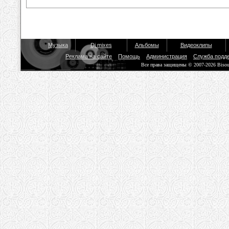
Музыка
Dj mixes
Альбомы
Видеоклипы
Реклама на сайте
Помощь
Администрация
Служба подд
Все права защищены © 2007-2026 Biso