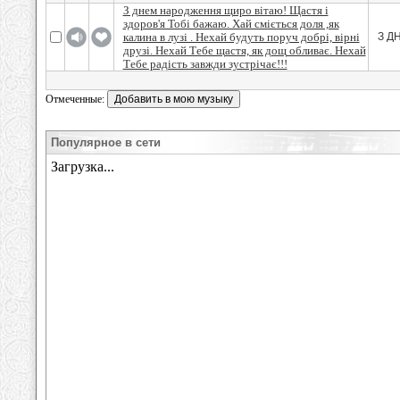
З днем народження щиро вітаю! Щастя і
здоров'я Тобі бажаю. Хай сміється доля ,як
калина в лузі . Нехай будуть поруч добрі, вірні
З Д
друзі. Нехай Тебе щастя, як дощ обливає. Нехай
Тебе радість завжди зустрічає!!!
Отмеченные:
Популярное в сети