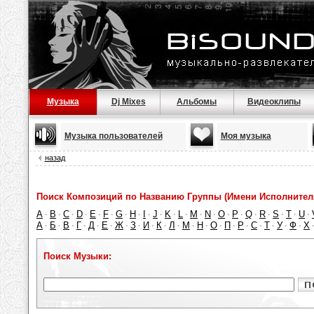
Музыка
Dj Mixes
Альбомы
Видеоклипы
Музыка пользователей
Моя музыка
назад
Поиск Композиций по Названию Группы (Имени Исполнител
A
B
C
D
E
F
G
H
I
J
K
L
M
N
O
P
Q
R
S
T
U
·
·
·
·
·
·
·
·
·
·
·
·
·
·
·
·
·
·
·
·
·
А
Б
В
Г
Д
Е
Ж
З
И
К
Л
М
Н
О
П
Р
С
Т
У
Ф
Х
·
·
·
·
·
·
·
·
·
·
·
·
·
·
·
·
·
·
·
·
Поиск Музыки: