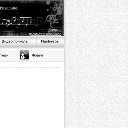
Регистрация
Помощь
Добавить в избранное
Видео приколы
Flash-игры
тели
Форум