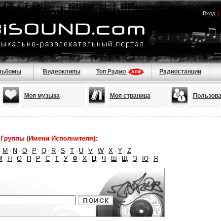
|
Вход
льбомы
Видеоклипы
Топ Радио
Радиостанции
Моя музыка
Моя страница
Пользова
Группы (Имени Исполнителя):
M
N
O
P
Q
R
S
T
U
V
W
X
Y
Z
·
·
·
·
·
·
·
·
·
·
·
·
·
·
М
Н
О
П
Р
С
Т
У
Ф
Х
Ц
Ч
Ш
Щ
Э
Ю
Я
·
·
·
·
·
·
·
·
·
·
·
·
·
·
·
·