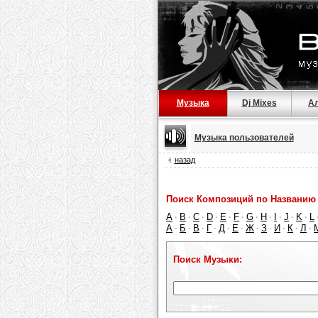
Музыка
Dj Mixes
А
Музыка пользователей
назад
Поиск Композиций по Названию 
A
B
C
D
E
F
G
H
I
J
K
L
·
·
·
·
·
·
·
·
·
·
·
А
Б
В
Г
Д
Е
Ж
З
И
К
Л
·
·
·
·
·
·
·
·
·
·
·
Поиск Музыки: