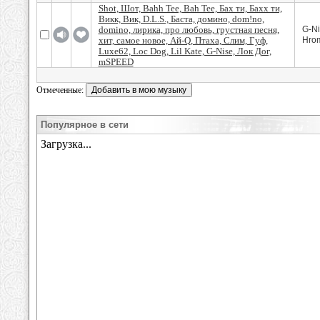
Shot, Шот, Bahh Tee, Bah Tee, Бах ти, Бахх ти,
Викк, Вик, D.L.S., Баста, домино, dom!no,
domino, лирика, про любовь, грустная песня,
G-Ni
хит, самое новое, Ай-Q, Птаха, Слим, Гуф,
Hro
Luxe62, Loc Dog, Lil Kate, G-Nise, Лок Дог,
mSPEED
Отмеченные:
Популярное в сети