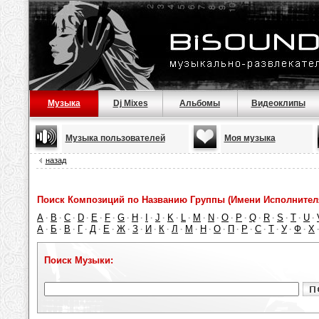
Музыка
Dj Mixes
Альбомы
Видеоклипы
Музыка пользователей
Моя музыка
назад
Поиск Композиций по Названию Группы (Имени Исполнител
A
B
C
D
E
F
G
H
I
J
K
L
M
N
O
P
Q
R
S
T
U
·
·
·
·
·
·
·
·
·
·
·
·
·
·
·
·
·
·
·
·
·
А
Б
В
Г
Д
Е
Ж
З
И
К
Л
М
Н
О
П
Р
С
Т
У
Ф
Х
·
·
·
·
·
·
·
·
·
·
·
·
·
·
·
·
·
·
·
·
Поиск Музыки: