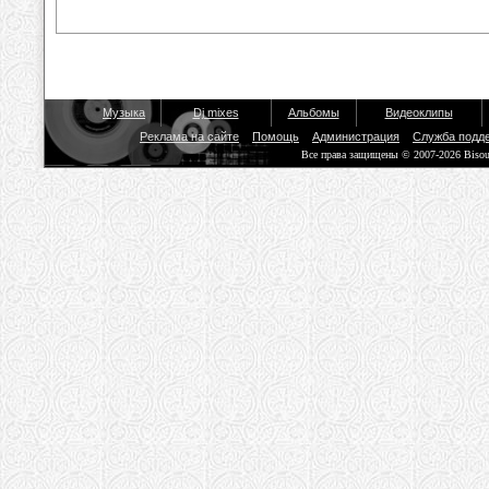
Музыка
Dj mixes
Альбомы
Видеоклипы
Реклама на сайте
Помощь
Администрация
Служба подд
Все права защищены © 2007-2026 Biso