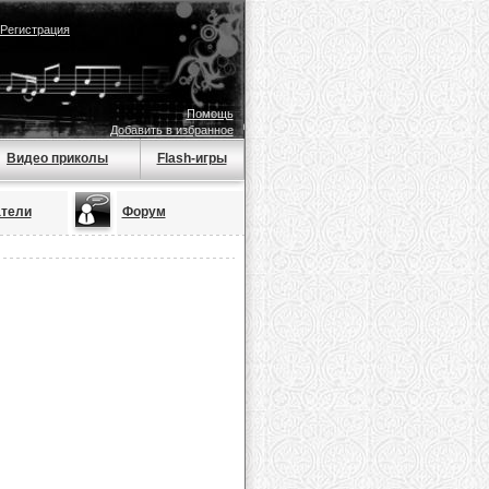
Регистрация
Помощь
Добавить в избранное
Видео приколы
Flash-игры
тели
Форум