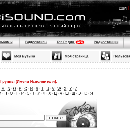
|
Вход
льбомы
Видеоклипы
Топ Радио
Радиостанции
Моя музыка
Моя страница
Пользова
Группы (Имени Исполнителя):
M
N
O
P
Q
R
S
T
U
V
W
X
Y
Z
·
·
·
·
·
·
·
·
·
·
·
·
·
·
М
Н
О
П
Р
С
Т
У
Ф
Х
Ц
Ч
Ш
Щ
Э
Ю
Я
·
·
·
·
·
·
·
·
·
·
·
·
·
·
·
·