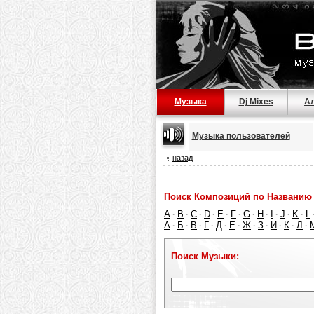
Музыка
Dj Mixes
А
Музыка пользователей
назад
Поиск Композиций по Названию 
A
B
C
D
E
F
G
H
I
J
K
L
·
·
·
·
·
·
·
·
·
·
·
А
Б
В
Г
Д
Е
Ж
З
И
К
Л
·
·
·
·
·
·
·
·
·
·
·
Поиск Музыки: