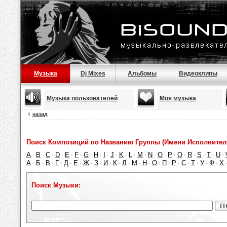
Музыка
Dj Mixes
Альбомы
Видеоклипы
Музыка пользователей
Моя музыка
назад
Поиск Композиций по Названию Группы (Имени Исполнител
A
B
C
D
E
F
G
H
I
J
K
L
M
N
O
P
Q
R
S
T
U
·
·
·
·
·
·
·
·
·
·
·
·
·
·
·
·
·
·
·
·
·
А
Б
В
Г
Д
Е
Ж
З
И
К
Л
М
Н
О
П
Р
С
Т
У
Ф
Х
·
·
·
·
·
·
·
·
·
·
·
·
·
·
·
·
·
·
·
·
Поиск Музыки: