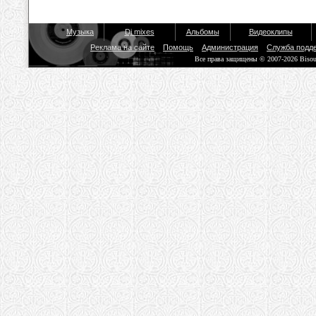
Музыка
Dj mixes
Альбомы
Видеоклипы
Реклама на сайте
Помощь
Администрация
Служба подд
Все права защищены © 2007-2026 Biso