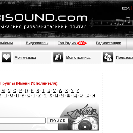
|
Вход
льбомы
Видеоклипы
Топ Радио
Радиостанции
Моя музыка
Моя страница
Пользова
Группы (Имени Исполнителя):
M
N
O
P
Q
R
S
T
U
V
W
X
Y
Z
·
·
·
·
·
·
·
·
·
·
·
·
·
·
М
Н
О
П
Р
С
Т
У
Ф
Х
Ц
Ч
Ш
Щ
Э
Ю
Я
·
·
·
·
·
·
·
·
·
·
·
·
·
·
·
·