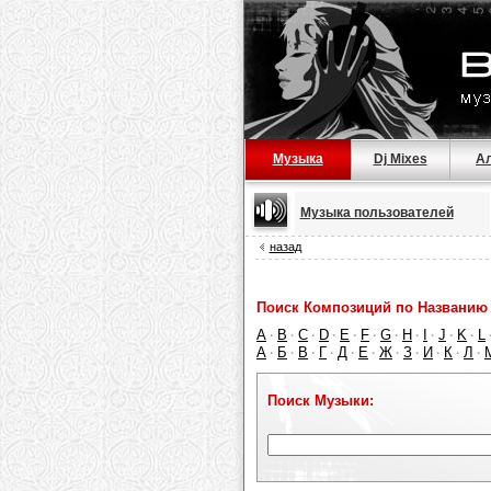
Музыка
Dj Mixes
А
Музыка пользователей
назад
Поиск Композиций по Названию 
A
B
C
D
E
F
G
H
I
J
K
L
·
·
·
·
·
·
·
·
·
·
·
А
Б
В
Г
Д
Е
Ж
З
И
К
Л
·
·
·
·
·
·
·
·
·
·
·
Поиск Музыки: