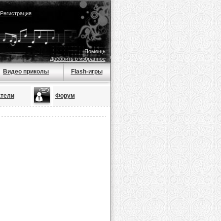
Регистрация
Помощь
Добавить в избранное
Видео приколы
Flash-игры
тели
Форум