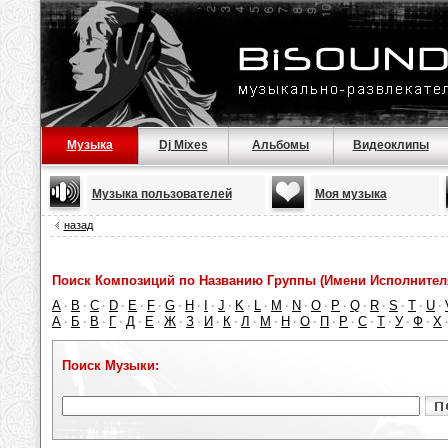
Музыка
Dj Mixes
Альбомы
Видеоклипы
Музыка пользователей
Моя музыка
назад
Поиск Композиций по Названию Группы (Имени Исполнител
A
B
C
D
E
F
G
H
I
J
K
L
M
N
O
P
Q
R
S
T
U
·
·
·
·
·
·
·
·
·
·
·
·
·
·
·
·
·
·
·
·
·
А
Б
В
Г
Д
Е
Ж
З
И
К
Л
М
Н
О
П
Р
С
Т
У
Ф
Х
·
·
·
·
·
·
·
·
·
·
·
·
·
·
·
·
·
·
·
·
Поиск Музыки: