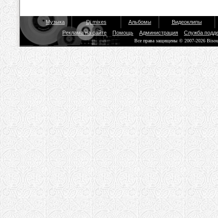
Музыка
Dj mixes
Альбомы
Видеоклипы
Реклама на сайте
Помощь
Администрация
Служба подд
Все права защищены © 2007-2026 Biso