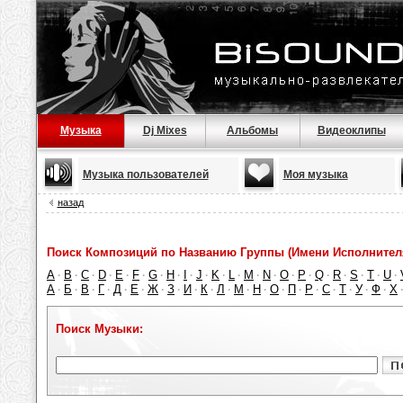
Музыка
Dj Mixes
Альбомы
Видеоклипы
Музыка пользователей
Моя музыка
назад
Поиск Композиций по Названию Группы (Имени Исполнител
A
B
C
D
E
F
G
H
I
J
K
L
M
N
O
P
Q
R
S
T
U
·
·
·
·
·
·
·
·
·
·
·
·
·
·
·
·
·
·
·
·
·
А
Б
В
Г
Д
Е
Ж
З
И
К
Л
М
Н
О
П
Р
С
Т
У
Ф
Х
·
·
·
·
·
·
·
·
·
·
·
·
·
·
·
·
·
·
·
·
Поиск Музыки: