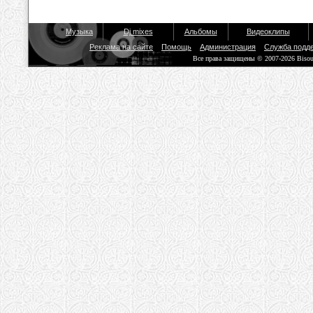
Музыка
Dj mixes
Альбомы
Видеоклипы
Реклама на сайте
Помощь
Администрация
Служба подд
Все права защищены © 2007-2026 Biso